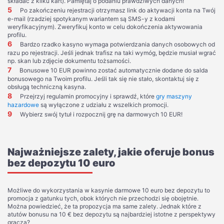
składać z kilku kart). Pamiętaj o podaniu prawdziwych danych!
Po zakończeniu rejestracji otrzymasz link do aktywacji konta na Twój
e-mail (rzadziej spotykanym wariantem są SMS-y z kodami
weryfikacyjnym). Zweryfikuj konto w celu dokończenia aktywowania
profilu.
Bardzo rzadko kasyno wymaga potwierdzania danych osobowych od
razu po rejestracji. Jeśli jednak trafisz na taki wymóg, będzie musiał wgrać
np. skan lub zdjęcie dokumentu tożsamości.
Bonusowe 10 EUR powinno zostać automatycznie dodane do salda
bonusowego na Twoim profilu. Jeśli tak się nie stało, skontaktuj się z
obsługą techniczną kasyna.
Przejrzyj regulamin promocyjny i sprawdź, które
gry maszyny
hazardowe
są wyłączone z udziału z wszelkich promocji.
Wybierz swój tytuł i rozpocznij grę na darmowych 10 EUR!
Najważniejsze zalety, jakie oferuje bonus
bez depozytu 10 euro
Możliwe do wykorzystania w kasynie darmowe 10 euro bez depozytu to
promocja z gatunku tych, obok których nie przechodzi się obojętnie.
Można powiedzieć, że ta propozycja ma same zalety. Jednak które z
atutów bonusu na 10 € bez depozytu są najbardziej istotne z perspektywy
gracza?