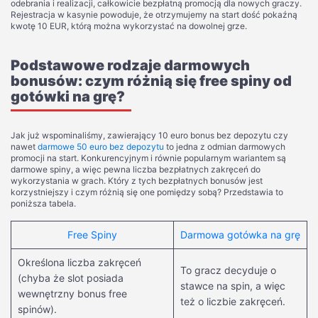
odebrania i realizacji, całkowicie bezpłatną promocją dla nowych graczy.
Rejestracja w kasynie powoduje, że otrzymujemy na start dość pokaźną
kwotę 10 EUR, którą można wykorzystać na dowolnej grze.
Podstawowe rodzaje darmowych
bonusów: czym różnią się free spiny od
gotówki na grę?
Jak już wspominaliśmy, zawierający 10 euro bonus bez depozytu czy
nawet
darmowe 50 euro bez depozytu
to jedna z odmian darmowych
promocji na start. Konkurencyjnym i równie popularnym wariantem są
darmowe spiny, a więc pewna liczba bezpłatnych zakręceń do
wykorzystania w grach. Który z tych bezpłatnych bonusów jest
korzystniejszy i czym różnią się one pomiędzy sobą? Przedstawia to
poniższa tabela.
Free Spiny
Darmowa gotówka na grę
Określona liczba zakręceń
To gracz decyduje o
(chyba że slot posiada
stawce na spin, a więc
wewnętrzny bonus free
też o liczbie zakręceń.
spinów).