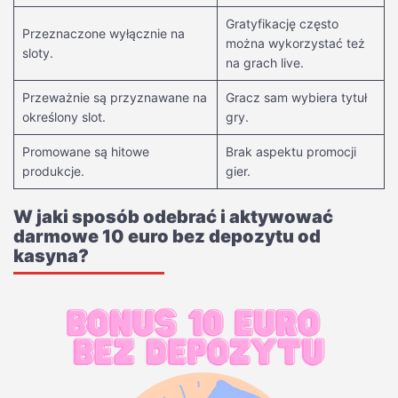
Gratyfikację często
Przeznaczone wyłącznie na
można wykorzystać też
sloty.
na grach live.
Przeważnie są przyznawane na
Gracz sam wybiera tytuł
określony slot.
gry.
Promowane są hitowe
Brak aspektu promocji
produkcje.
gier.
W jaki sposób odebrać i aktywować
darmowe 10 euro bez depozytu od
kasyna?