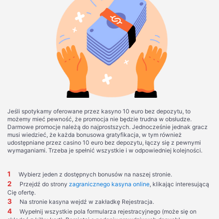
Jeśli spotykamy oferowane przez kasyno 10 euro bez depozytu, to
możemy mieć pewność, że promocja nie będzie trudna w obsłudze.
Darmowe promocje należą do najprostszych. Jednocześnie jednak gracz
musi wiedzieć, że każda bonusowa gratyfikacja, w tym również
udostępniane przez casino 10 euro bez depozytu, łączy się z pewnymi
wymaganiami. Trzeba je spełnić wszystkie i w odpowiedniej kolejności.
Wybierz jeden z dostępnych bonusów na naszej stronie.
Przejdź do strony
zagranicznego kasyna online
, klikając interesującą
Cię ofertę.
Na stronie kasyna wejdź w zakładkę Rejestracja.
Wypełnij wszystkie pola formularza rejestracyjnego (może się on