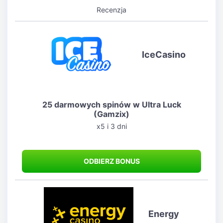
Recenzja
IceCasino
25 darmowych spinów w Ultra Luck
(Gamzix)
x5 i 3 dni
ODBIERZ BONUS
Energy