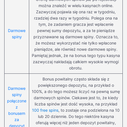
można znaleźć w wielu kasynach online.
Zazwyczaj pojawia się ona raz w tygodniu,
rzadziej dwa razy w tygodniu. Polega ona na
tym, że zadaniem gracza jest wpłacenie
Darmowe
pewnej sumy depozytu, a za te pieniądze
spiny
przyznawane są darmowe spiny. Oznacza to,
że możesz wykorzystać nie tylko wpłacone
pieniądze, ale również nowe darmowe spiny.
Pamiętaj jednak, że na bonus tego typu kasyna
zazwyczaj nakładają całkiem wysokie wymogi
obrotu.
Bonus powitalny często składa się z
powiększonego depozytu, na przykład o
Darmowe
100%, a do tego możesz liczyć na pewną sumę
spiny
darmowych spinów. Ciekawe jest to, że kiedy
połączone
liczba spinów jest dość wysoka, na przykład
z
100 free spins
, to zostaje ona podzielona na 10
bonusem
lub 20 dziennie. Do tego niektóre kasyna
za
oferują więcej niż jeden depozyt powitalny,
depozyt