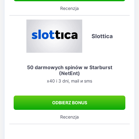
Recenzja
Slottica
50 darmowych spinów w Starburst
(NetEnt)
x40 i 3 dni, mail и sms
ODBIERZ BONUS
Recenzja