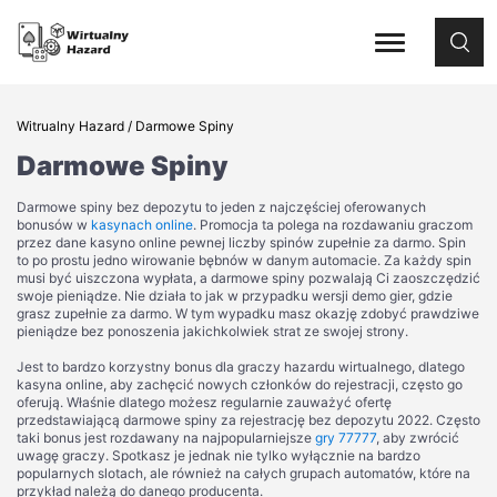
search
Witrualny Hazard
/
Darmowe Spiny
Darmowe Spiny
Darmowe spiny bez depozytu to jeden z najczęściej oferowanych
bonusów w
kasynach online
. Promocja ta polega na rozdawaniu graczom
przez dane kasyno online pewnej liczby spinów zupełnie za darmo. Spin
to po prostu jedno wirowanie bębnów w danym automacie. Za każdy spin
musi być uiszczona wypłata, a darmowe spiny pozwalają Ci zaoszczędzić
swoje pieniądze. Nie działa to jak w przypadku wersji demo gier, gdzie
grasz zupełnie za darmo. W tym wypadku masz okazję zdobyć prawdziwe
pieniądze bez ponoszenia jakichkolwiek strat ze swojej strony.
Jest to bardzo korzystny bonus dla graczy hazardu wirtualnego, dlatego
kasyna online, aby zachęcić nowych członków do rejestracji, często go
oferują. Właśnie dlatego możesz regularnie zauważyć ofertę
przedstawiającą darmowe spiny za rejestrację bez depozytu 2022. Często
taki bonus jest rozdawany na najpopularniejsze
gry 77777
, aby zwrócić
uwagę graczy. Spotkasz je jednak nie tylko wyłącznie na bardzo
popularnych slotach, ale również na całych grupach automatów, które na
przykład należą do danego producenta.