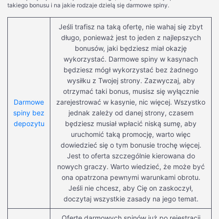
takiego bonusu i na jakie rodzaje dzielą się darmowe spiny.
Jeśli trafisz na taką ofertę, nie wahaj się zbyt
długo, ponieważ jest to jeden z najlepszych
bonusów, jaki będziesz miał okazję
wykorzystać. Darmowe spiny w kasynach
będziesz mógł wykorzystać bez żadnego
wysiłku z Twojej strony. Zazwyczaj, aby
otrzymać taki bonus, musisz się wyłącznie
Darmowe
zarejestrować w kasynie, nic więcej. Wszystko
spiny bez
jednak zależy od danej strony, czasem
depozytu
będziesz musiał wpłacić niską sumę, aby
uruchomić taką promocję, warto więc
dowiedzieć się o tym bonusie trochę więcej.
Jest to oferta szczególnie kierowana do
nowych graczy. Warto wiedzieć, że może być
ona opatrzona pewnymi warunkami obrotu.
Jeśli nie chcesz, aby Cię on zaskoczył,
doczytaj wszystkie zasady na jego temat.
Ofertę darmowych spinów już po rejestracji