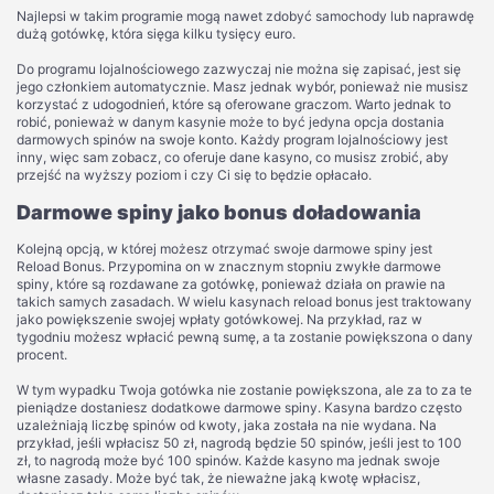
Najlepsi w takim programie mogą nawet zdobyć samochody lub naprawdę
dużą gotówkę, która sięga kilku tysięcy euro.
Do programu lojalnościowego zazwyczaj nie można się zapisać, jest się
jego członkiem automatycznie. Masz jednak wybór, ponieważ nie musisz
korzystać z udogodnień, które są oferowane graczom. Warto jednak to
robić, ponieważ w danym kasynie może to być jedyna opcja dostania
darmowych spinów na swoje konto. Każdy program lojalnościowy jest
inny, więc sam zobacz, co oferuje dane kasyno, co musisz zrobić, aby
przejść na wyższy poziom i czy Ci się to będzie opłacało.
Darmowe spiny jako bonus doładowania
Kolejną opcją, w której możesz otrzymać swoje darmowe spiny jest
Reload Bonus. Przypomina on w znacznym stopniu zwykłe darmowe
spiny, które są rozdawane za gotówkę, ponieważ działa on prawie na
takich samych zasadach. W wielu kasynach reload bonus jest traktowany
jako powiększenie swojej wpłaty gotówkowej. Na przykład, raz w
tygodniu możesz wpłacić pewną sumę, a ta zostanie powiększona o dany
procent.
W tym wypadku Twoja gotówka nie zostanie powiększona, ale za to za te
pieniądze dostaniesz dodatkowe darmowe spiny. Kasyna bardzo często
uzależniają liczbę spinów od kwoty, jaka została na nie wydana. Na
przykład, jeśli wpłacisz 50 zł, nagrodą będzie 50 spinów, jeśli jest to 100
zł, to nagrodą może być 100 spinów. Każde kasyno ma jednak swoje
własne zasady. Może być tak, że nieważne jaką kwotę wpłacisz,