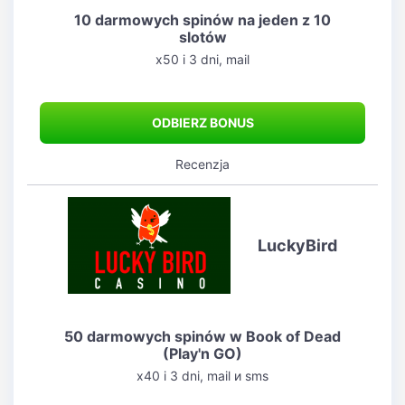
10 darmowych spinów na jeden z 10
slotów
x50 i 3 dni, mail
ODBIERZ BONUS
Recenzja
LuckyBird
50 darmowych spinów w Book of Dead
(Play'n GO)
x40 i 3 dni, mail и sms