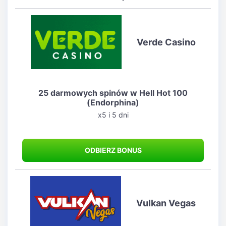
Verde Casino
25 darmowych spinów w Hell Hot 100
(Endorphina)
x5 i 5 dni
ODBIERZ BONUS
Vulkan Vegas