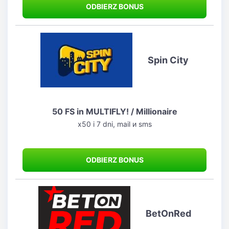
ODBIERZ BONUS
Spin City
50 FS in MULTIFLY! / Millionaire
x50 i 7 dni, mail и sms
ODBIERZ BONUS
BetOnRed