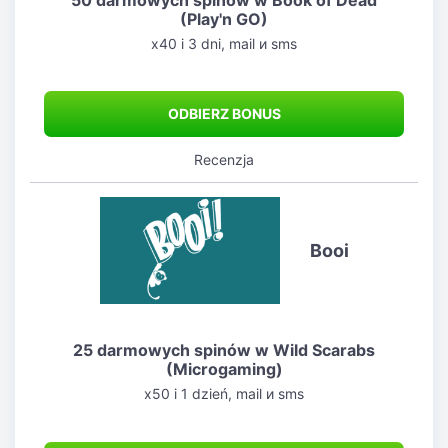
(Play'n GO)
x40 i 3 dni, mail и sms
ODBIERZ BONUS
Recenzja
Booi
25 darmowych spinów w Wild Scarabs
(Microgaming)
x50 i 1 dzień, mail и sms