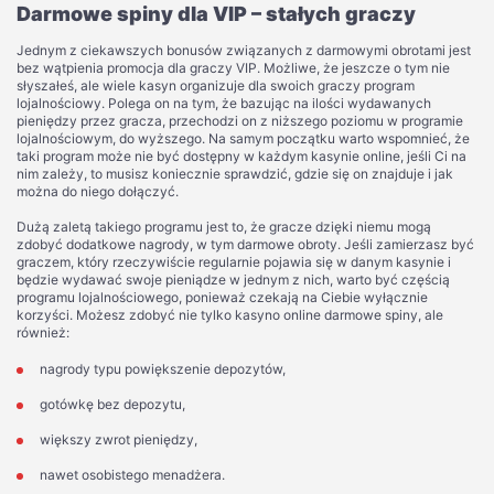
Darmowe spiny dla VIP – stałych graczy
Jednym z ciekawszych bonusów związanych z darmowymi obrotami jest
bez wątpienia promocja dla graczy VIP. Możliwe, że jeszcze o tym nie
słyszałeś, ale wiele kasyn organizuje dla swoich graczy program
lojalnościowy. Polega on na tym, że bazując na ilości wydawanych
pieniędzy przez gracza, przechodzi on z niższego poziomu w programie
lojalnościowym, do wyższego. Na samym początku warto wspomnieć, że
taki program może nie być dostępny w każdym kasynie online, jeśli Ci na
nim zależy, to musisz koniecznie sprawdzić, gdzie się on znajduje i jak
można do niego dołączyć.
Dużą zaletą takiego programu jest to, że gracze dzięki niemu mogą
zdobyć dodatkowe nagrody, w tym darmowe obroty. Jeśli zamierzasz być
graczem, który rzeczywiście regularnie pojawia się w danym kasynie i
będzie wydawać swoje pieniądze w jednym z nich, warto być częścią
programu lojalnościowego, ponieważ czekają na Ciebie wyłącznie
korzyści. Możesz zdobyć nie tylko kasyno online darmowe spiny, ale
również:
nagrody typu powiększenie depozytów,
gotówkę bez depozytu,
większy zwrot pieniędzy,
nawet osobistego menadżera.