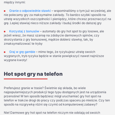
między innymi:
Granie o odpowiednie stawki
– wspominaliśmy o tym już wcześniej, ale
nie polecamy gry za maksymalne zakłady. To bardzo szybki sposób na
utratę wszystkich oszczędności i pieniędzy, które chcesz przeznaczyć na
grę. Lepiej stawiaj nieco niższe zakłady i buduj środki do dalszej gry
Korzystaj z bonusów
– automaty do gry hot spot to gry losowe, ale
jeżeli wiesz, że masz szansę na zdobycie darmowych spinów, czy
skorzystania z gry bonusowej, mądrze dobierz stawkę, tak, by
zmaksymalizować te tryby
Graj w grę gamble
– mimo tego, że ryzykujesz utratę swoich
wygranych, tryb ryzyka będzie w stanie powiększyć nawet najniższe
wygrane kwoty!
Hot spot gry na telefon
Preferujesz granie w trasie? Świetnie się składa, bo wiele
najpopularniejszych produkcji tego typu dostępnych jest na urządzenia
przenośne! W ten sposób będziesz mógł uruchamiać gry hot spot na
telefon w trakcie drogi do pracy czy podczas spaceru po mieście. Czy ten
sposób na rozgrywkę różni się czymś od komputerowej zabawy?
Nie! Darmowe gry hot spot na telefon niczym nie odstają od swoich