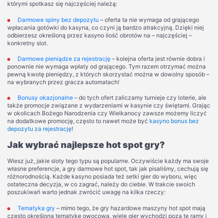
którymi spotkasz się najczęściej należą:
Darmowe spiny bez depozytu
– oferta ta nie wymaga od grającego
wpłacania gotówki do kasyna, co czyni ją bardzo atrakcyjną. Dzięki niej
odbierzesz określoną przez kasyno ilość obrotów na – najczęściej –
konkretny slot.
Darmowe pieniądze za rejestrację
– kolejna oferta jest równie dobra i
ponownie nie wymaga wpłaty od grającego. Tym razem otrzymać można
pewną kwotę pieniędzy, z których skorzystać można w dowolny sposób –
na wybranych przez gracza automatach!
Bonusy okazjonalne
– do tych ofert zaliczamy turnieje czy loterie, ale
także promocje związane z wydarzeniami w kasynie czy świętami. Grając
w okolicach Bożego Narodzenia czy Wielkanocy zawsze możemy liczyć
na dodatkowe promocję, często to nawet może być
kasyno bonus bez
depozytu za rejestrację
!
Jak wybrać najlepsze hot spot gry?
Wiesz już, jakie sloty tego typu są popularne. Oczywiście każdy ma swoje
własne preferencje, a gry darmowe hot spot, tak jak pisaliśmy, cechują się
różnorodnością. Każde kasyno posiada też setki gier do wyboru, więc
ostateczna decyzja, w co zagrać, należy do ciebie. W trakcie swoich
poszukiwań warto jednak zwrócić uwagę na kilka rzeczy:
Tematyka gry
– mimo tego, że gry hazardowe maszyny hot spot mają
często określoną tematykę owocową, wiele gier wychodzi poza te ramy i