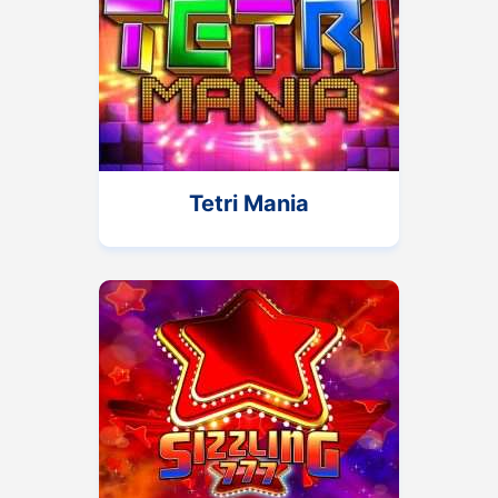
Tetri Mania