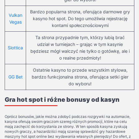
Bardzo popularna strona, oferująca darmowe gry
Vulkan
kasyno hot spot. Do tego umożliwia rejestrację
Vegas
kontami społecznościowymi
Ta strona przypadnie tym, którzy lubią brać
udział w turniejach – grając w tym kasynie
Slottica
będziesz mógł walczyć nie tylko o gotówkę, ale i
o realne przedmioty!
Ostatnie kasyno to przede wszystkim stylowa,
GG Bet
bardzo funkcjonalna strona, oferująca setki gier
do wyboru!
Gra hot spot i różne bonusy od kasyn
Oprócz bonusów, jakie można zdobyć podczas rozgrywki na automacie,
kasyna oferują swoim graczom szereg różnych promocji, które na celu
mają zachęcić do korzystania ze strony. W ten sposób kasyna zyskują
nowych graczy, a hazardziści mają szansę sprawdzić gry hazardowe
maszyny hot spot online bez wydawania własnych pieniędzy! Do ofert, z