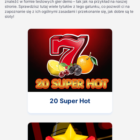
znaleźć w formie testowych gier demo – tak jak na przykład na naszej
stronie. Sprawdzisz tutaj wiele tytułów z tego gatunku, co pozwoli ci na
zapoznanie się z ich ogólnymi zasadami i przekonanie się, jak dobre są te
sloty!
20 Super Hot