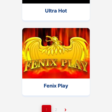
Ultra Hot
Fenix Play
1
2