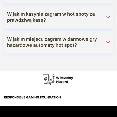
W jakim kasynie zagram w hot spoty za
prawdziwą kasę?
W jakim miejscu zagram w darmowe gry
hazardowe automaty hot spot?
RESPONSIBLE GAMING FOUNDATION