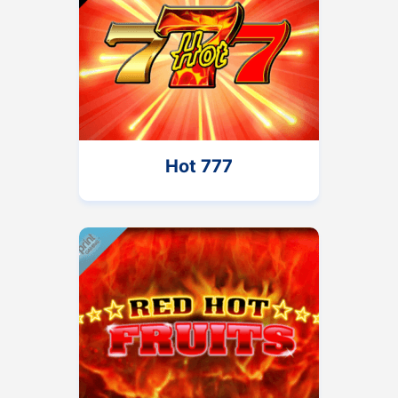
Hot 777