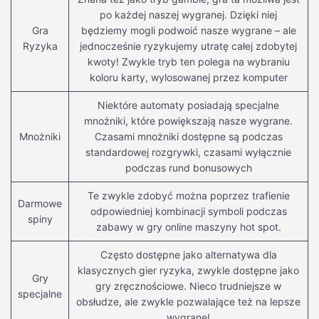
po każdej naszej wygranej. Dzięki niej
Gra
będziemy mogli podwoić nasze wygrane – ale
Ryzyka
jednocześnie ryzykujemy utratę całej zdobytej
kwoty! Zwykle tryb ten polega na wybraniu
koloru karty, wylosowanej przez komputer
Niektóre automaty posiadają specjalne
mnożniki, które powiększają nasze wygrane.
Mnożniki
Czasami mnożniki dostępne są podczas
standardowej rozgrywki, czasami wyłącznie
podczas rund bonusowych
Te zwykle zdobyć można poprzez trafienie
Darmowe
odpowiedniej kombinacji symboli podczas
spiny
zabawy w gry online maszyny hot spot.
Często dostępne jako alternatywa dla
klasycznych gier ryzyka, zwykle dostępne jako
Gry
gry zręcznościowe. Nieco trudniejsze w
specjalne
obsłudze, ale zwykle pozwalające też na lepsze
wygrane!