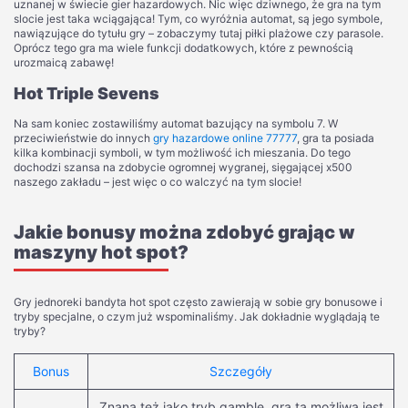
uznanej w świecie gier hazardowych. Nic więc dziwnego, że gra na tym
slocie jest taka wciągająca! Tym, co wyróżnia automat, są jego symbole,
nawiązujące do tytułu gry – zobaczymy tutaj piłki plażowe czy parasole.
Oprócz tego gra ma wiele funkcji dodatkowych, które z pewnością
urozmaicą zabawę!
Hot Triple Sevens
Na sam koniec zostawiliśmy automat bazujący na symbolu 7. W
przeciwieństwie do innych
gry hazardowe online 77777
, gra ta posiada
kilka kombinacji symboli, w tym możliwość ich mieszania. Do tego
dochodzi szansa na zdobycie ogromnej wygranej, sięgającej x500
naszego zakładu – jest więc o co walczyć na tym slocie!
Jakie bonusy można zdobyć grając w
maszyny hot spot?
Gry jednoreki bandyta hot spot często zawierają w sobie gry bonusowe i
tryby specjalne, o czym już wspominaliśmy. Jak dokładnie wyglądają te
tryby?
Bonus
Szczegóły
Znana też jako tryb gamble, gra ta możliwa jest