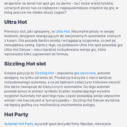
ekspertów na temat hot spot gry za darmo – być może wśród tytułów,
uznanych przez nas za najlepsze i najpopularniejsze znajdzie się gra, w
którą jeszcze nie miałeś okazji zagrać?
Ultra Hot
Pierwszy slot, jaki opisujemy, to
Ultra Hot
. Niezwykle prosty w swojej
budowie, designem nawiązującym do stacjonarnych automatów znanych
z kasyn. Gra posiada bardzo prostą i wciągającą rozgrywkę, co jest jej
niewątpliwą zaletą. Oprócz tego, na podstawie Ultra Hot spot powstała gra
Ultra Hot Deluxe – nieco bardziej rozbudowana wersja gry, która
wprowadza kilka usprawnień do formuły.
Sizzling Hot slot
Kolejna pozycja to
Sizzling Hot
– popularna
gra owocowa
, automat
dostępny na rynku od wielu lat. Produkcja korzysta z nieco bardziej
rozbudowanego automatu, a na jej bębnach zobaczysz kolorowe owoce!
Gra także nawiązuje do klasycznych automatów. Do tego automat
posiada bonus w postaci symbolu Scatter, wypłacającego wysokie
wygrane! Automaty hot spot tego typu często posiadają swoje ulepszone
wersje i nie inaczej jest w tym przypadku – Sizzling Hot Deluxe wyróżnia
się lepszą grafiką czy możliwością uruchomienia autogry.
Hot Party
Automat Hot Party
wyszedł spod skrzydeł firmy Wazdan, niezwykle