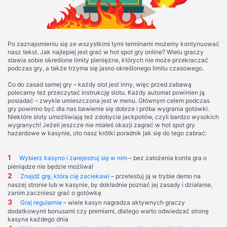
Po zaznajomieniu się ze wszystkimi tymi terminami możemy kontynuować
nasz tekst. Jak najlepiej jest grać w hot spot gry online? Wielu graczy
stawia sobie określone limity pieniężne, których nie może przekraczać
podczas gry, a także trzyma się jasno określonego limitu czasowego.
Co do zasad samej gry – każdy slot jest inny, więc przed zabawą
polecamy też przeczytać instrukcję slotu. Każdy automat powinien ją
posiadać – zwykle umieszczona jest w menu. Głównym celem podczas
gry powinno być dla nas bawienie się dobrze i próba wygrania gotówki.
Niektóre sloty umożliwiają też zdobycie jackpotów, czyli bardzo wysokich
wygranych! Jeżeli jeszcze nie miałeś okazji zagrać w hot spot gry
hazardowe w kasynie, oto nasz krótki poradnik jak się do tego zabrać:
Wybierz kasyno i zarejestruj się w nim
– bez założenia konta gra o
pieniądze nie będzie możliwa!
Znajdź grę, która cię zaciekawi
– przetestuj ją w trybie demo na
naszej stronie lub w kasynie, by dokładnie poznać jej zasady i działanie,
zanim zaczniesz grać o gotówkę
Graj regularnie
– wiele kasyn nagradza aktywnych graczy
dodatkowymi bonusami czy premiami, dlatego warto odwiedzać stronę
kasyna każdego dnia