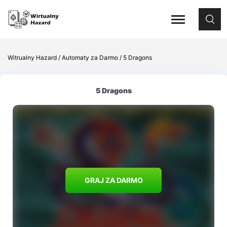
search
Witrualny Hazard
/
Automaty za Darmo
/
5 Dragons
5 Dragons
GRAJ ZA DARMO