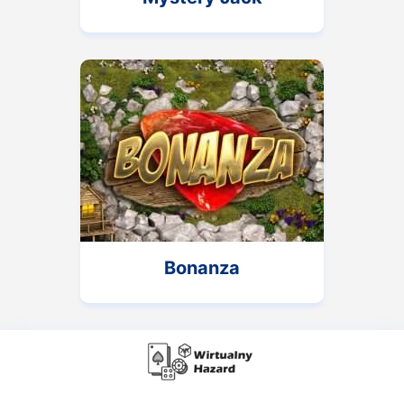
Bonanza