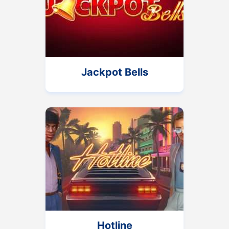
Jackpot Bells
Hotline