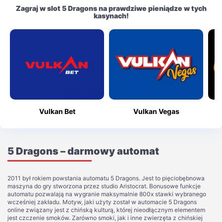
Zagraj w slot 5 Dragons na prawdziwe pieniądze w tych
kasynach!
Vulkan Bet
Vulkan Vegas
5 Dragons – darmowy automat
2011 był rokiem powstania automatu 5 Dragons. Jest to pięciobębnowa
maszyna do gry stworzona przez studio Aristocrat. Bonusowe funkcje
automatu pozwalają na wygranie maksymalnie 800x stawki wybranego
wcześniej zakładu. Motyw, jaki użyty został w automacie 5 Dragons
online związany jest z chińską kulturą, której nieodłącznym elementem
jest czczenie smoków. Zarówno smoki, jak i inne zwierzęta z chińskiej