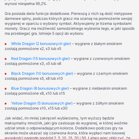
wynosi niespełna 95,2%.
Gra posiada dwie funkcje dodatkowe. Pierwszą z nich są dość nietypowe
darmowe spiny, podczas których gracz ma szansę na pomnożenie swojej
wygranej w oparciu o wybrany symbol. Aktywujemy je trzema symbolami
monety. Gracz ma możliwość samodzielnego wybrania tego, w jaki sposób
ma przebiegać gra. Istnieje 5 opcji do wyboru:
White Dragon (2 bonusowych gier)
– wygrane z białym smokiem
zostają pomnożone x2, x3 lub x5
Red Dragon (15 bonusowych gier)
– wygrane z czerwonym smokiem
zostają pomnożone x3, x5 lub x8
Black Dragon (10 bonusowych gier)
– wygrane z czarnym smokiem
zostają pomnożone x5, x8 lub x10
Blue Dragon (8 bonusowych gier)
– wygrane z niebieskim smokiem
zostają pomnożone x8, x10 lub x15
Yellow Dragon (5 bonusowych gier)
– wygrane z żółtym smokiem
zostają pomnożone x10, x15 lub x30
Jak widać, im mniej zakręceń wybierzemy, tym wyższy będzie
maksymalny mnożnik, jaki gra zastosuje do wygranej, w której weźmie
udział smok o odpowiadającym kolorze. Dodatkowo podczas gry na
ekranie może ukazać się czerwona ikona, która wypłaci nam losowej
wysokości nagrodę spośród 2, 5, 10, 15, 20 i 50. Łatwo więc obliczyć, że