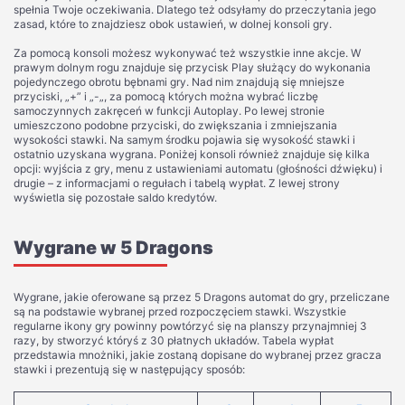
spełnia Twoje oczekiwania. Dlatego też odsyłamy do przeczytania jego
zasad, które to znajdziesz obok ustawień, w dolnej konsoli gry.
Za pomocą konsoli możesz wykonywać też wszystkie inne akcje. W
prawym dolnym rogu znajduje się przycisk Play służący do wykonania
pojedynczego obrotu bębnami gry. Nad nim znajdują się mniejsze
przyciski, „+” i „-„, za pomocą których można wybrać liczbę
samoczynnych zakręceń w funkcji Autoplay. Po lewej stronie
umieszczono podobne przyciski, do zwiększania i zmniejszania
wysokości stawki. Na samym środku pojawia się wysokość stawki i
ostatnio uzyskana wygrana. Poniżej konsoli również znajduje się kilka
opcji: wyjścia z gry, menu z ustawieniami automatu (głośności dźwięku) i
drugie – z informacjami o regułach i tabelą wypłat. Z lewej strony
wyświetla się pozostałe saldo kredytów.
Wygrane w 5 Dragons
Wygrane, jakie oferowane są przez 5 Dragons automat do gry, przeliczane
są na podstawie wybranej przed rozpoczęciem stawki. Wszystkie
regularne ikony gry powinny powtórzyć się na planszy przynajmniej 3
razy, by stworzyć któryś z 30 płatnych układów. Tabela wypłat
przedstawia mnożniki, jakie zostaną dopisane do wybranej przez gracza
stawki i prezentują się w następujący sposób: