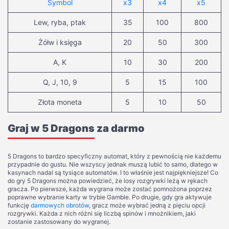
Symbol
x3
x4
x5
Lew, ryba, ptak
35
100
800
Żółw i księga
20
50
300
A, K
10
30
200
Q, J, 10, 9
5
15
100
Złota moneta
5
10
50
Graj w 5 Dragons za darmo
5 Dragons to bardzo specyficzny automat, który z pewnością nie każdemu
przypadnie do gustu. Nie wszyscy jednak muszą lubić to samo, dlatego w
kasynach nadal są tysiące automatów. I to właśnie jest najpiękniejsze! Co
do gry 5 Dragons można powiedzieć, że losy rozgrywki leżą w rękach
gracza. Po pierwsze, każda wygrana może zostać pomnożona poprzez
poprawne wybranie karty w trybie Gamble. Po drugie, gdy gra aktywuje
funkcję
darmowych obrotów
, gracz może wybrać jedną z pięciu opcji
rozgrywki. Każda z nich różni się liczbą spinów i mnożnikiem, jaki
zostanie zastosowany do wygranej.