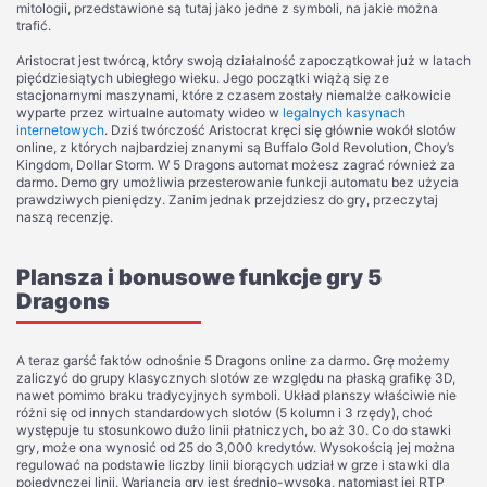
mitologii, przedstawione są tutaj jako jedne z symboli, na jakie można
trafić.
Aristocrat jest twórcą, który swoją działalność zapoczątkował już w latach
pięćdziesiątych ubiegłego wieku. Jego początki wiążą się ze
stacjonarnymi maszynami, które z czasem zostały niemalże całkowicie
wyparte przez wirtualne automaty wideo w
legalnych kasynach
internetowych
. Dziś twórczość Aristocrat kręci się głównie wokół slotów
online, z których najbardziej znanymi są Buffalo Gold Revolution, Choy’s
Kingdom, Dollar Storm. W 5 Dragons automat możesz zagrać również za
darmo. Demo gry umożliwia przesterowanie funkcji automatu bez użycia
prawdziwych pieniędzy. Zanim jednak przejdziesz do gry, przeczytaj
naszą recenzję.
Plansza i bonusowe funkcje gry 5
Dragons
A teraz garść faktów odnośnie 5 Dragons online za darmo. Grę możemy
zaliczyć do grupy klasycznych slotów ze względu na płaską grafikę 3D,
nawet pomimo braku tradycyjnych symboli. Układ planszy właściwie nie
różni się od innych standardowych slotów (5 kolumn i 3 rzędy), choć
występuje tu stosunkowo dużo linii płatniczych, bo aż 30. Co do stawki
gry, może ona wynosić od 25 do 3,000 kredytów. Wysokością jej można
regulować na podstawie liczby linii biorących udział w grze i stawki dla
pojedynczej linii. Wariancja gry jest średnio-wysoka, natomiast jej RTP