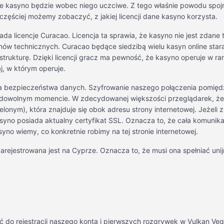
e kasyno będzie wobec niego uczciwe. Z tego właśnie powodu spoj
częściej możemy zobaczyć, z jakiej licencji dane kasyno korzysta.
da licencje Curacao. Licencja ta sprawia, że kasyno nie jest zdane t
mów technicznych. Curacao będące siedzibą wielu kasyn online stara
astrukturę. Dzięki licencji gracz ma pewność, że kasyno operuje w r
j, w którym operuje.
stia bezpieczeństwa danych. Szyfrowanie naszego połączenia pomię
owolnym momencie. W zdecydowanej większości przeglądarek, że
elonym), która znajduje się obok adresu strony internetowej. Jeżeli 
yno posiada aktualny certyfikat SSL. Oznacza to, że cała komunika
yno wiemy, co konkretnie robimy na tej stronie internetowej.
arejestrowana jest na Cyprze. Oznacza to, że musi ona spełniać uni
do rejestracji naszego konta i pierwszych rozgrywek w Vulkan Veg