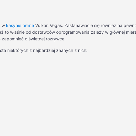
ć w
kasynie online
Vulkan Vegas. Zastanawiacie się również na pewno
aż to właśnie od dostawców oprogramowania zależy w głównej mier
zapomnieć o świetnej rozrywce.
sta niektórych z najbardziej znanych z nich: