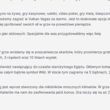
o na żywo, gry kasynowe, ruletki, video poker, gry insta, klasycz
ożemy zagrać w Vulkan Vegas za darmo. Jest to doskonała opcja dl
iej spróbować swoich sił w grze na prawdziwe pieniądze.
gier slotowych. Specjalnie dla was przygotowaliśmy więc listę
 W grze wcielamy się w poszukiwacza skarbów, który przemierza gro
h, 3 rzędach oraz 10 liniach wypłat.
 Również nawiązujący do czasów starożytnego Egiptu. Głównym boha
ę na całym bębnie symbol Wild. W slocie tym zagramy na 5 bębnach, 
g jest wprost stworzony dla miłośników mrocznych klimatów. W grze
haterów ma nam do zaoferowania jakiś bonus. Gra toczy się na aż 