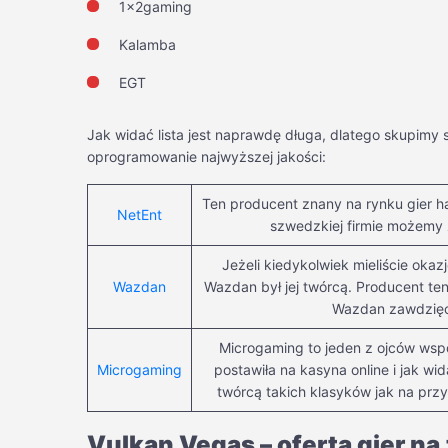
1x2gaming
Kalamba
EGT
Jak widać lista jest naprawdę długa, dlatego skupimy 
oprogramowanie najwyższej jakości:
Ten producent znany na rynku gier ha
NetEnt
szwedzkiej firmie możemy z
Jeżeli kiedykolwiek mieliście ok
Wazdan
Wazdan był jej twórcą. Producent ten
Wazdan zawdzięcz
Microgaming to jeden z ojców wspó
Microgaming
postawiła na kasyna online i jak wi
twórcą takich klasyków jak na przy
Vulkan Vegas – oferta gier na