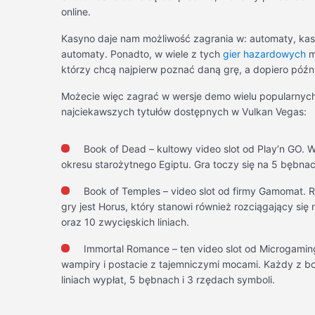
online.
Kasyno daje nam możliwość zagrania w: automaty, kasyn
automaty. Ponadto, w wiele z tych
gier hazardowych
m
którzy chcą najpierw poznać daną grę, a dopiero późn
Możecie więc zagrać w wersje demo wielu popularnych 
najciekawszych tytułów dostępnych w Vulkan Vegas:
Book of Dead – kultowy video slot od Play’n GO.
okresu starożytnego Egiptu. Gra toczy się na 5 bębnac
Book of Temples – video slot od firmy Gamomat.
gry jest Horus, który stanowi również rozciągający si
oraz 10 zwycięskich liniach.
Immortal Romance – ten video slot od Microgamin
wampiry i postacie z tajemniczymi mocami. Każdy z bo
liniach wypłat, 5 bębnach i 3 rzędach symboli.