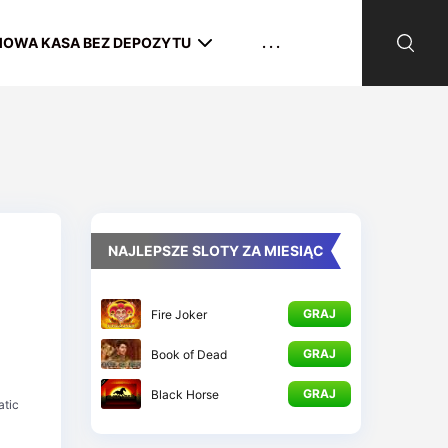
search
OWA KASA BEZ DEPOZYTU
. . .
NAJLEPSZE SLOTY ZA MIESIĄC
GRAJ
Fire Joker
GRAJ
Book of Dead
GRAJ
Black Horse
atic