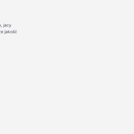
, jacy
ze jakość