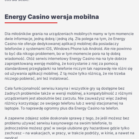
Energy Casino wersja mobilna
Dla miłośników grania na urządzeniach mobilnych mamy w tym momencie
dwie informacje, jedną dobrą i jedną złą. Zła polega na tym, że Energy
Casino nie oferuje dedykowanej aplikacji mobilnej dla posiadaczy
telefonów z systemami iOS, Windows Phone lub Android. Ale nie powinno
to być dla nikogo problemem, bo w tym momencie pora na tę dobrą
wiadomość. Otóż serwis internetowy Energy Casino ma na tyle dobrze
zaprojektowaną wersję mobilną, że korzystanie z niej za pomocą
standardowej przeglądarki na telefonie niczym tak naprawdę nie różni się
od używania aplikacji mobilnej. Z tą może tylko różnicą, że nie trzeba
niczego pobierać, ani też instalować.
Cała funkcjonalność serwisu kasyna i wszystkie gry są dostępne bez
żadnych problemów także w wersji mobilnej, a kompatybilność z różnymi
urządzeniami jest absolutnie bez zarzutu. Nie zauważysz więc żadnej
różnicy korzystając ze swojego telefonu lub z wersji stacjonarnej na
laptopie. To naprawdę ogromny plus dla Energy Casino na telefon.
A zapewne zdajesz sobie doskonale sprawę z tego, że jeśli możesz bez
problemu używać serwisu kasynowego na swoim telefonie, to
jednocześnie możesz grać w swoje ulubione gry hazardowe gdzie tylko
zechcesz – na wakacjach, w pracy, w trakcie podróży, w kinie, a nawet na
randce!