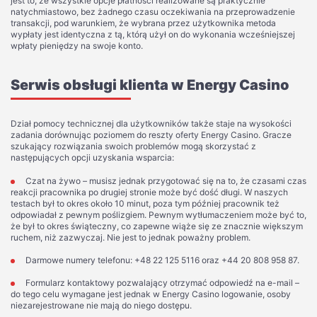
jest to, że wszystkie opcje płatności realizowane są praktycznie
natychmiastowo, bez żadnego czasu oczekiwania na przeprowadzenie
transakcji, pod warunkiem, że wybrana przez użytkownika metoda
wypłaty jest identyczna z tą, którą użył on do wykonania wcześniejszej
wpłaty pieniędzy na swoje konto.
Serwis obsługi klienta w Energy Casino
Dział pomocy technicznej dla użytkowników także staje na wysokości
zadania dorównując poziomem do reszty oferty Energy Casino. Gracze
szukający rozwiązania swoich problemów mogą skorzystać z
następujących opcji uzyskania wsparcia:
Czat na żywo – musisz jednak przygotować się na to, że czasami czas
reakcji pracownika po drugiej stronie może być dość długi. W naszych
testach był to okres około 10 minut, poza tym później pracownik też
odpowiadał z pewnym poślizgiem. Pewnym wytłumaczeniem może być to,
że był to okres świąteczny, co zapewne wiąże się ze znacznie większym
ruchem, niż zazwyczaj. Nie jest to jednak poważny problem.
Darmowe numery telefonu: +48 22 125 5116 oraz +44 20 808 958 87.
Formularz kontaktowy pozwalający otrzymać odpowiedź na e-mail –
do tego celu wymagane jest jednak w Energy Casino logowanie, osoby
niezarejestrowane nie mają do niego dostępu.