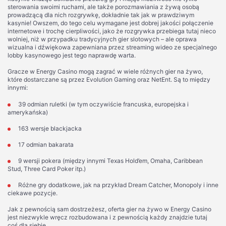
sterowania swoimi ruchami, ale także porozmawiania z żywą osobą
prowadzącą dla nich rozgrywkę, dokładnie tak jak w prawdziwym
kasynie! Owszem, do tego celu wymagane jest dobrej jakości połączenie
internetowe i trochę cierpliwości, jako że rozgrywka przebiega tutaj nieco
wolniej, niż w przypadku tradycyjnych gier slotowych – ale oprawa
wizualna i dźwiękowa zapewniana przez streaming wideo ze specjalnego
lobby kasynowego jest tego naprawdę warta.
Gracze w Energy Casino mogą zagrać w wiele różnych gier na żywo,
które dostarczane są przez Evolution Gaming oraz NetEnt. Są to między
innymi:
39 odmian ruletki (w tym oczywiście francuska, europejska i
amerykańska)
163 wersje blackjacka
17 odmian bakarata
9 wersji pokera (między innymi Texas Hold’em, Omaha, Caribbean
Stud, Three Card Poker itp.)
Różne gry dodatkowe, jak na przykład Dream Catcher, Monopoly i inne
ciekawe pozycje.
Jak z pewnością sam dostrzeżesz, oferta gier na żywo w Energy Casino
jest niezwykle wręcz rozbudowana i z pewnością każdy znajdzie tutaj
coś dla siebie.