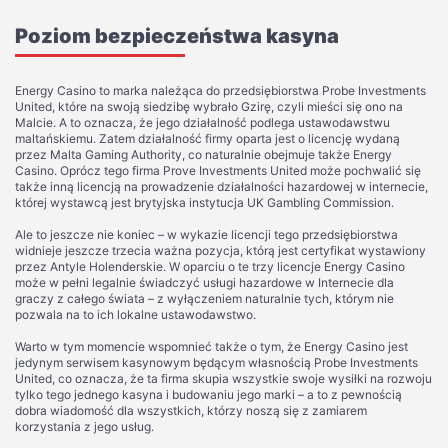
Poziom bezpieczeństwa kasyna
Energy Casino to marka należąca do przedsiębiorstwa Probe Investments
United, które na swoją siedzibę wybrało Gzirę, czyli mieści się ono na
Malcie. A to oznacza, że jego działalność podlega ustawodawstwu
maltańskiemu. Zatem działalność firmy oparta jest o licencję wydaną
przez Malta Gaming Authority, co naturalnie obejmuje także Energy
Casino. Oprócz tego firma Prove Investments United może pochwalić się
także inną licencją na prowadzenie działalności hazardowej w internecie,
której wystawcą jest brytyjska instytucja UK Gambling Commission.
Ale to jeszcze nie koniec – w wykazie licencji tego przedsiębiorstwa
widnieje jeszcze trzecia ważna pozycja, którą jest certyfikat wystawiony
przez Antyle Holenderskie. W oparciu o te trzy licencje Energy Casino
może w pełni legalnie świadczyć usługi hazardowe w Internecie dla
graczy z całego świata – z wyłączeniem naturalnie tych, którym nie
pozwala na to ich lokalne ustawodawstwo.
Warto w tym momencie wspomnieć także o tym, że Energy Casino jest
jedynym serwisem kasynowym będącym własnością Probe Investments
United, co oznacza, że ta firma skupia wszystkie swoje wysiłki na rozwoju
tylko tego jednego kasyna i budowaniu jego marki – a to z pewnością
dobra wiadomość dla wszystkich, którzy noszą się z zamiarem
korzystania z jego usług.