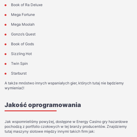
Book of Ra Deluxe
Mega Fortune
Mega Moolah
Gonzo’s Quest
Book of Gods
Sizzling Hot
Twin Spin
Starburst
A także mnóstwo innych wspaniałych gier, których tutaj nie będziemy
wymieniać!
Jakość oprogramowania
Jak wspomnieliśmy powyżej, dostępne w Energy Casino gry hazardowe
pochodzą z portfolio czołowych w tej branży producentów. Znajdziemy
tutaj maszyny slotowe między innymi takich firm jak: