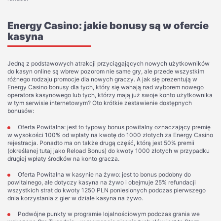
Energy Casino: jakie bonusy są w ofercie
kasyna
Jedną z podstawowych atrakcji przyciągających nowych użytkowników
do kasyn online są wbrew pozorom nie same gry, ale przede wszystkim
różnego rodzaju promocje dla nowych graczy. A jak się prezentują w
Energy Casino bonusy dla tych, który się wahają nad wyborem nowego
operatora kasynowego lub tych, którzy mają już swoje konto użytkownika
w tym serwisie internetowym? Oto krótkie zestawienie dostępnych
bonusów:
Oferta Powitalna: jest to typowy bonus powitalny oznaczający premię
w wysokości 100% od wpłaty na kwotę do 1000 złotych za Energy Casino
rejestracja. Ponadto ma on także drugą część, którą jest 50% premii
(określanej tutaj jako Reload Bonus) do kwoty 1000 złotych w przypadku
drugiej wpłaty środków na konto gracza.
Oferta Powitalna w kasynie na żywo: jest to bonus podobny do
powitalnego, ale dotyczy kasyna na żywo i obejmuje 25% refundacji
wszystkich strat do kwoty 1250 PLN poniesionych podczas pierwszego
dnia korzystania z gier w dziale kasyna na żywo.
Podwójne punkty w programie lojalnościowym podczas grania we