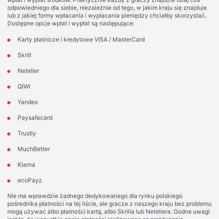
odpowiedniego dla siebie, niezależnie od tego, w jakim kraju się znajduje
lub z jakiej formy wpłacania i wypłacania pieniędzy chciałby skorzystać.
Dostępne opcje wpłat i wypłat są następujące:
Karty płatnicze i kredytowe VISA / MasterCard
Skrill
Neteller
QIWI
Yandex
Paysafecard
Trustly
MuchBetter
Klarna
ecoPayz
Nie ma wprawdzie żadnego dedykowanego dla rynku polskiego
pośrednika płatności na tej liście, ale gracze z naszego kraju bez problemu
mogą używać albo płatności kartą, albo Skrilla lub Netellera. Godne uwagi