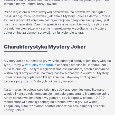
temacie mamy Jokera, karty i owoce.
Przed wejściem w świat rozrywki hazardowej za prawdziwe pieniądze,
masz szansę, żeby sprawdzić, jak działa Mystery Joker za darmo. Zrobisz
to u nas jednym kliknięciem bez rejestracji, do czego cię zachęcamy, jeśli
nie znasz tego slota. Zanim wypuścisz się na szerokie wody, czyli gry na
prawdziwe pieniądze w kasynie internetowym, wypróbuj u nas Mystery
Joker online za darmo i sprawdź, jak funkcjonuje ta gra.
Charakterystyka Mystery Joker
Mystery Joker, automat do gry w typie jednoręki bandyta jest rozrywką dla
tych, którzy w
wirtualnym hazardzie
oczekują stabilności, z dodatkiem
nutki tajemnicy. Pod tym względem slot jest klasykiem, przeniesionym do
wirtualnej rzeczywistości na miarę naszych czasów. Z wierzchu Mystery
Joker online wygląda dość klasycznie: na ustawionych 3 bębnach
zagrasz przy użyciu 5 stałych linii wygrywających.
Na tym właśnie polega cała tajemnica Jokera: jego nieskomplikowany
wygląd i konstrukcję kompensuje nam cała gama atrakcji: darmowe spiny,
rundy bonusowe, mnożenie wygranych, czy jackpot w postaci 10 000
monet stanowi niemałą zachętę do przetestowania gry. Co więcej,
znajdziemy tutaj też symbol scatter, choć w nie zaskakującej odsłonie,
korony Jokera.