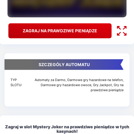
ZAGRAJ NA PRAWDZIWE PIENIĄDZE
SZCZEGÓŁY AUTOMATU
TYP
Automaty za Darmo
,
Darmowe gry hazardowe na telefon
,
SLOTU:
Darmowe gry hazardowe owoce
,
Gry Jackpot
,
Gry na
prawdziwe pieniądze
Zagraj w slot Mystery Joker na prawdziwe pieniądze w tych
kasynach!