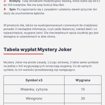
Kredyty
. Tutaj strzałkami modyfikujesz stawkę, która waha się od 0,1
do 100 kredytów. Nie ma tutaj funkcji Max Bet.
Spin
. Po zapoznaniu się z zasadami i ustaleniu stawki przycisk ten
służy do uruchomienia bębnów.
W prostocie siła, także na wyeksponowanym czerwonym tle znajdziesz
ponadto 3 niezbędne informacje, czyli saldo (balance), zakład (bet) i co
najważniejsze, wygrana (win). Dla niecierpliwych opcja szybkiej gry jest
dostępna w ustawieniach w dole strony.
Tabela wypłat Mystery Joker
Mystery Joker ma proste zasady. Licząc od lewej, 3 takie same symbole
na jednej z linii wygrywających oznaczają wygraną. Co do samych
symboli, to ich wartości przedstawiają się następująco.
Symbol x3
Wygrana
Wisienka, cytryna
10
Winogrono
30