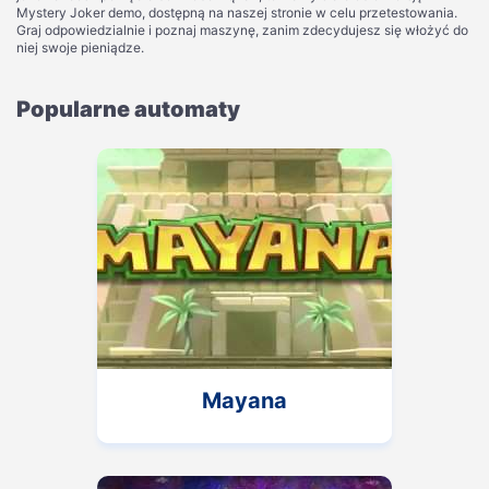
Mystery Joker demo, dostępną na naszej stronie w celu przetestowania.
Graj odpowiedzialnie i poznaj maszynę, zanim zdecydujesz się włożyć do
niej swoje pieniądze.
Popularne automaty
Mayana