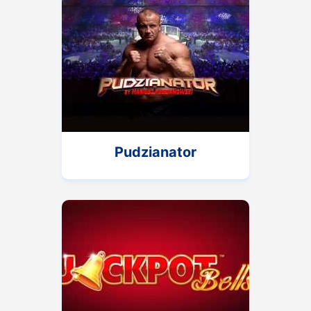
Pudzianator