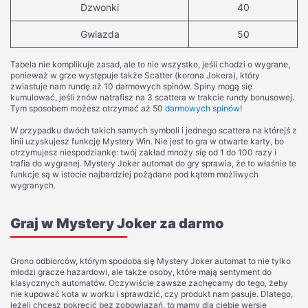
Dzwonki
40
Gwiazda
50
Tabela nie komplikuje zasad, ale to nie wszystko, jeśli chodzi o wygrane,
ponieważ w grze występuje także Scatter (korona Jokera), który
zwiastuje nam rundę aż 10 darmowych spinów. Spiny mogą się
kumulować, jeśli znów natrafisz na 3 scattera w trakcie rundy bonusowej.
Tym sposobem możesz otrzymać aż 50
darmowych spinów
!
W przypadku dwóch takich samych symboli i jednego scattera na którejś z
linii uzyskujesz funkcję Mystery Win. Nie jest to gra w otwarte karty, bo
otrzymujesz niespodziankę: twój zakład mnoży się od 1 do 100 razy i
trafia do wygranej. Mystery Joker automat do gry sprawia, że to właśnie te
funkcje są w istocie najbardziej pożądane pod kątem możliwych
wygranych.
Graj w Mystery Joker za darmo
Grono odbiorców, którym spodoba się Mystery Joker automat to nie tylko
młodzi gracze hazardowi, ale także osoby, które mają sentyment do
klasycznych automatów. Oczywiście zawsze zachęcamy do tego, żeby
nie kupować kota w worku i sprawdzić, czy produkt nam pasuje. Dlatego,
jeżeli chcesz pokręcić bez zobowiązań, to mamy dla ciebie wersję