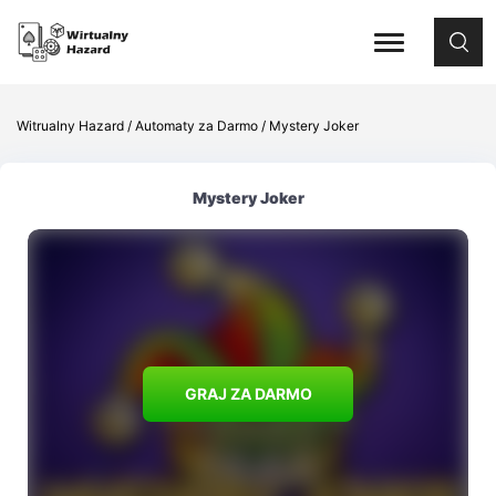
search
Witrualny Hazard
/
Automaty za Darmo
/
Mystery Joker
Mystery Joker
GRAJ ZA DARMO